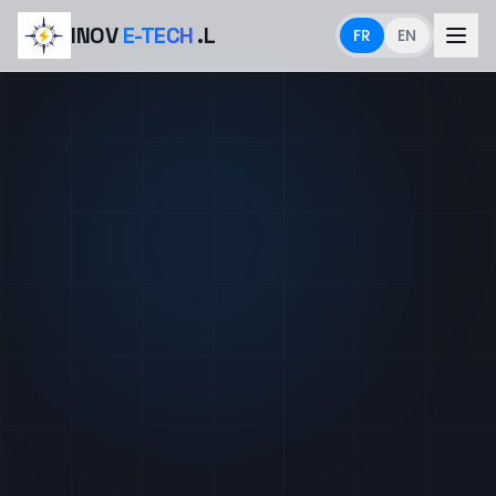
INOV
E-TECH
.L
FR
EN